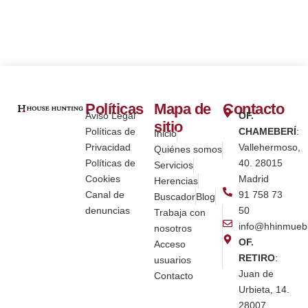
Políticas
Mapa de
Contacto
Aviso Legal
OF.
sitio
Políticas de
CHAMEBERÍ
:
Inicio
Privacidad
Vallehermoso,
Quiénes somos
Políticas de
40. 28015
Servicios
Cookies
Madrid
Herencias
Canal de
91 758 73
Buscador
Blog
denuncias
50
Trabaja con
info@hhinmueb
nosotros
OF.
Acceso
RETIRO
:
usuarios
Juan de
Contacto
Urbieta, 14.
28007