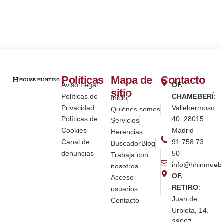
Políticas
Mapa de
Contacto
Aviso Legal
OF.
sitio
Políticas de
CHAMEBERÍ
:
Inicio
Privacidad
Vallehermoso,
Quiénes somos
Políticas de
40. 28015
Servicios
Cookies
Madrid
Herencias
Canal de
91 758 73
Buscador
Blog
denuncias
50
Trabaja con
info@hhinmueb
nosotros
OF.
Acceso
RETIRO
:
usuarios
Juan de
Contacto
Urbieta, 14.
28007