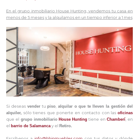
En el grupo inmobiliario House Hunting, vendemos tu casa en
menos de 5 meses y la alquilamos en un tiempo inferior a 1 mes
Si deseas
vender
tu
piso
,
alquilar
o que te lleven la gestión
del
alquiler
,
sólo tienes que ponerte en contacto con las
oficinas
que el
grupo inmobiliario
House Hunting
tiene en
Chamberí
, en
el
barrio de Salamanca
y el
Retiro.
Escríbenos a
info@hhinmuebles.com
con tus datos y dónde