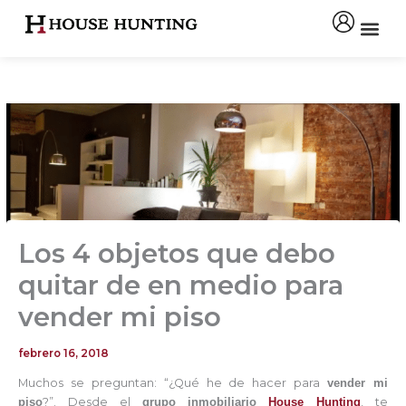
Ir
al
contenido
Los 4 objetos que debo
quitar de en medio para
vender mi piso
febrero 16, 2018
Muchos se preguntan: “¿Qué he de hacer para
vender mi
piso
?”. Desde el
grupo inmobiliario
House Hunting
, te