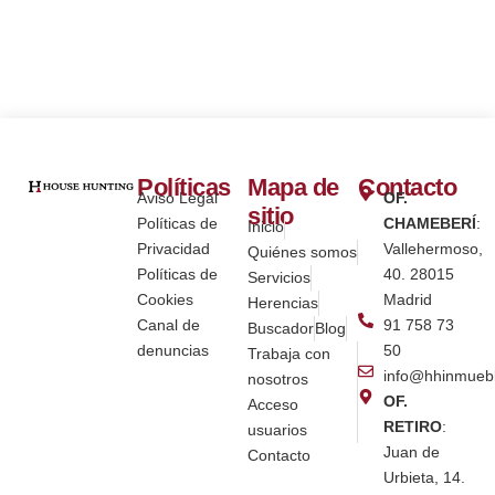
Políticas
Mapa de
Contacto
Aviso Legal
OF.
sitio
Políticas de
CHAMEBERÍ
:
Inicio
Privacidad
Vallehermoso,
Quiénes somos
Políticas de
40. 28015
Servicios
Cookies
Madrid
Herencias
Canal de
91 758 73
Buscador
Blog
denuncias
50
Trabaja con
info@hhinmueb
nosotros
OF.
Acceso
RETIRO
:
usuarios
Juan de
Contacto
Urbieta, 14.