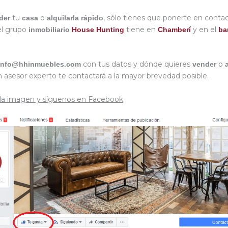
tu
o
, sólo tienes que ponerte en contac
der
casa
alquilarla rápido
l grupo
tiene en
y en el
inmobiliario
House Hunting
Chamberí
ba
con tus datos y dónde quieres
o
info@hhinmuebles.com
vender
un asesor experto te contactará a la mayor brevedad posible.
 la imagen y síguenos en Facebook