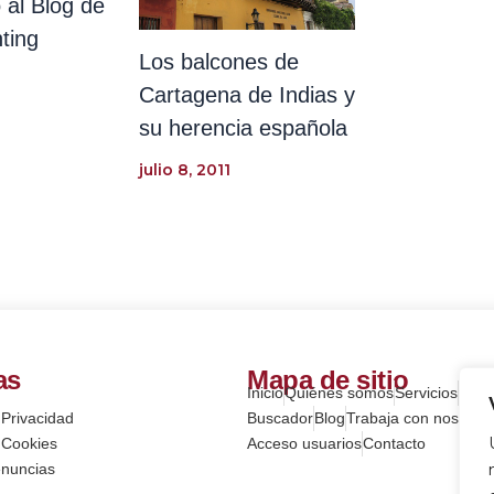
 al Blog de
ting
Los balcones de
Cartagena de Indias y
su herencia española
julio 8, 2011
as
Mapa de sitio
Inicio
Quiénes somos
Servicios
Here
 Privacidad
Buscador
Blog
Trabaja con nosotros
e Cookies
Acceso usuarios
Contacto
enuncias