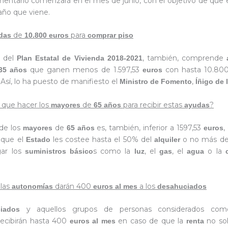
mentario comenzará en el mes de junio, con el objetivo de que 
año que viene.
de
para
das
10.800 euros
comprar piso
r del
, también, comprende
Plan Estatal de Vivienda 2018-2021
que ganen menos de 1.597,53
con hasta 10.800
35 años
euros
. Así, lo ha puesto de manifiesto el
,
Ministro de Fomento
Íñigo de 
 que hacer los
de
para recibir estas
?
mayores
65 años
ayudas
de los
de
es, también, inferior a 1597,53
,
mayores
65 años
euros
 que el
les costee hasta el 50% del
o no más d
Estado
alquiler
ar los
s como la
, el
, el
o la
suministros básico
luz
gas
agua
 las
darán 400
a los
autonomías
euros al mes
desahuciados
y aquellos grupos de personas considerados com
iados
recibirán hasta 400
en caso de que la
no so
euros al mes
renta