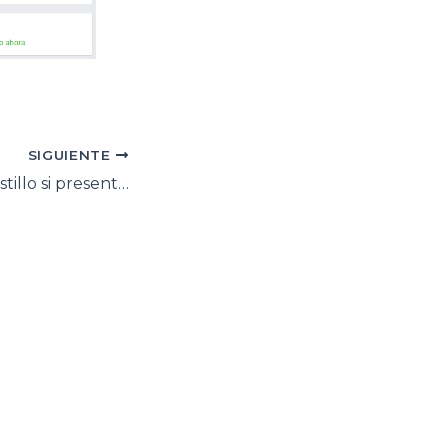
SIGUIENTE
Te regalan un castillo si presentas un buen proyecto de negocio