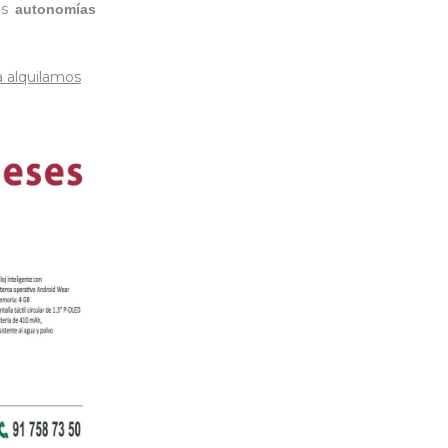
las
autonomías
a alquilamos