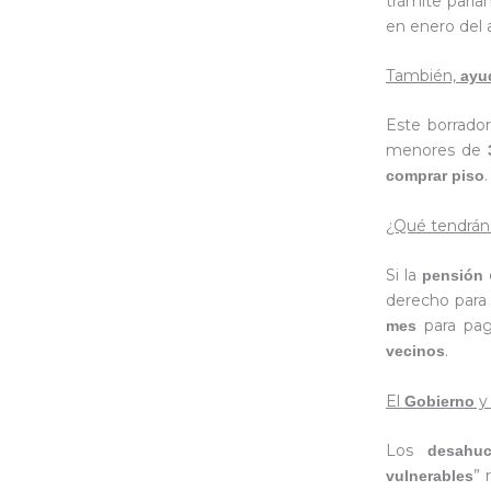
trámite parla
en enero del 
También,
ayu
Este borrado
menores de
comprar piso
¿Qué tendrán
Si la
pensión
derecho para
para pag
mes
.
vecinos
El
y
Gobierno
Los
desahuc
” 
vulnerables