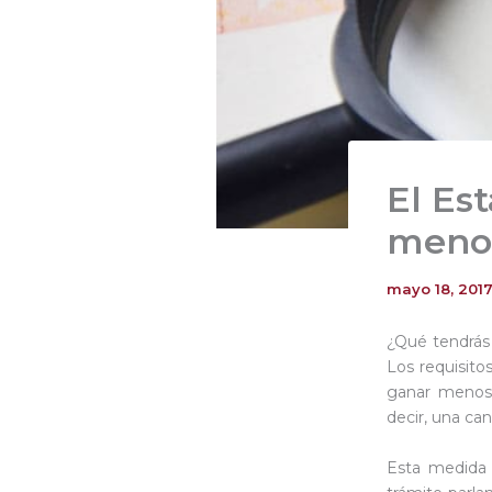
El Es
menor
mayo 18, 201
¿Qué tendrás
Los requisito
ganar menos
decir, una can
Esta medida 