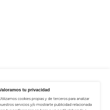
Contacto
ncias
OF. CHAMEBERÍ
: Vallehermoso, 40. 28015
Valoramos tu privacidad
Madrid
Utilizamos cookies propias y de terceros para analizar
91 758 73 50
info@hhinmuebles.com
nuestros servicios y/o mostrarte publicidad relacionada
OF. RETIRO
: Juan de Urbieta, 14. 28007