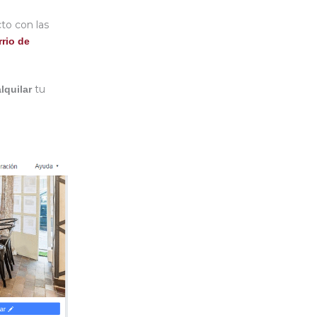
to con las
rrio de
tu
alquilar