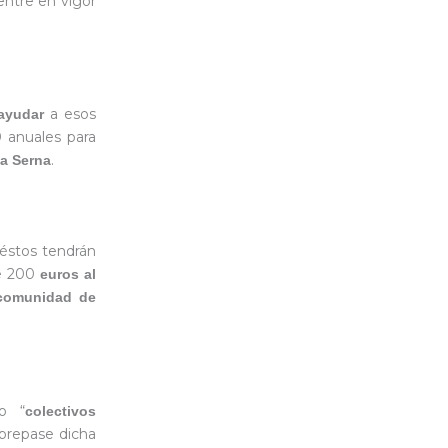
entre en vigor
a esos
ayudar
 anuales para
.
la Serna
 éstos tendrán
e 200
euros
al
comunidad de
o “
colectivos
brepase dicha