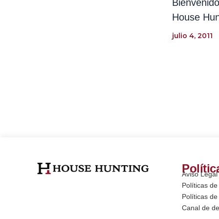
Bienvenido
House Hun
julio 4, 2011
Polític
Aviso Legal
Políticas de
Políticas d
Canal de d