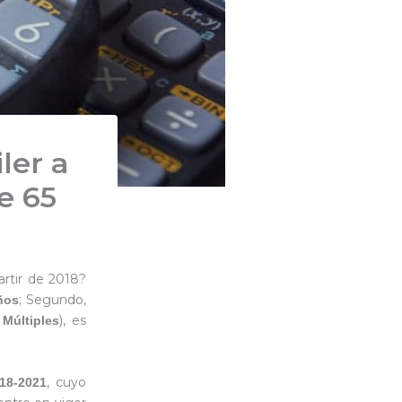
ler a
e 65
artir de 2018?
; Segundo,
ños
), es
 Múltiples
, cuyo
018-2021