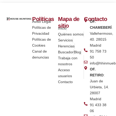
Políticas
Mapa de
Contacto
Aviso Legal
OF.
sitio
Políticas de
CHAMEBERÍ
:
Inicio
Privacidad
Vallehermoso,
Quiénes somos
Políticas de
40. 28015
Servicios
Cookies
Madrid
Herencias
Canal de
91 758 73
Buscador
Blog
denuncias
50
Trabaja con
info@hhinmueb
nosotros
OF.
Acceso
RETIRO
:
usuarios
Juan de
Contacto
Urbieta, 14.
28007
Madrid
91 433 38
06