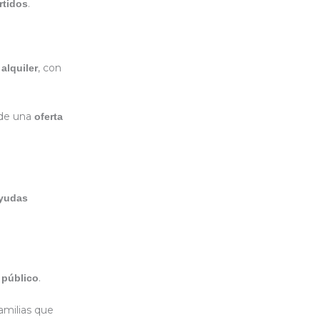
.
rtidos
, con
alquiler
 de una
oferta
ayudas
.
 público
familias que