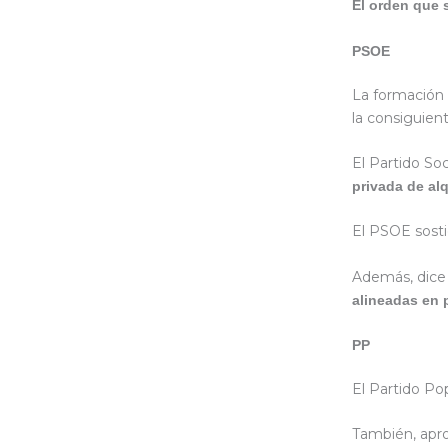
El orden que 
PSOE
La formación
la consiguient
El Partido So
privada de al
El PSOE sost
Además, dice
alineadas en 
PP
El Partido P
También, apr