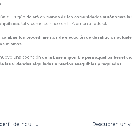
.
s
 Íñigo Errejón
dejará en manos de las comunidades autónomas la 
, tal y como se hace en la Alemania federal.
alquileres
e
cambiar los procedimientos de ejecución de desahucios actuale
.
a los mismos
mueve una exención
de la base imponible para aquellos benefici
.
de las viviendas alquiladas a precios asequibles y regulados
¿Cómo evitar el perfil de inquilino moroso?