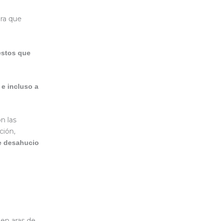
era que
estos que
 e incluso a
on las
ción,
de desahucio
, en aras de