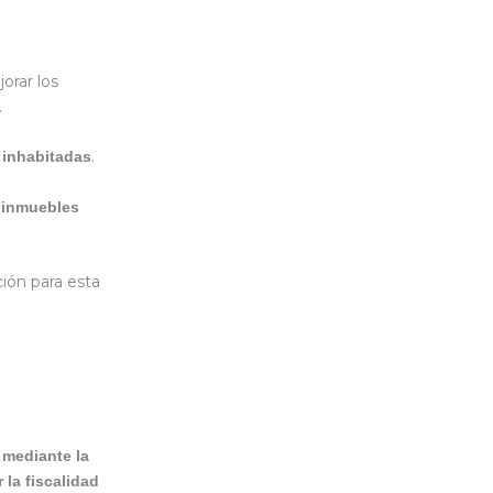
jorar los
.
.
s inhabitadas
s inmuebles
ción para esta
,
mediante la
 la fiscalidad