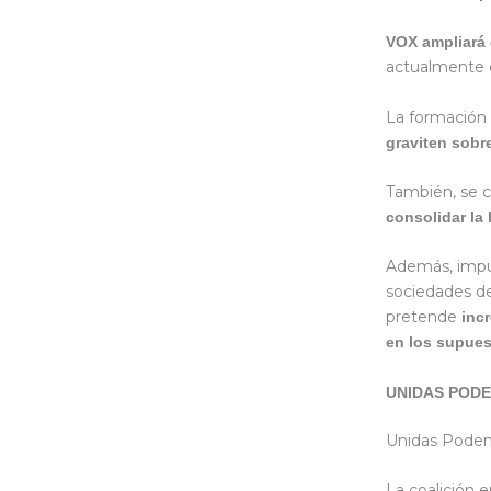
VOX ampliará e
actualmente 
La formación 
graviten sobr
También, se
consolidar la 
Además, impu
sociedades de 
pretende
inc
en los supues
UNIDAS POD
Unidas Pode
La coalición 