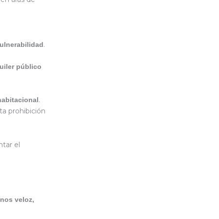
.
ulnerabilidad
uiler público
.
habitacional
ta prohibición
tar el
nos veloz,