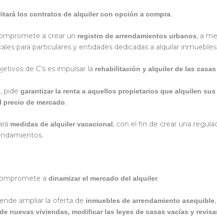
.
ilitará los contratos de alquiler con opción a compra
ompromete a crear un
, a me
registro de arrendamientos urbanos
cales para particulares y entidades dedicadas a alquilar inmuebles
jetivos de C’s es impulsar la
rehabilitación y alquiler de las casa
e, pide
garantizar la renta a aquellos propietarios que alquilen su
.
l precio de mercado
ará
, con el fin de crear una regula
medidas de alquiler vacacional
rendamientos.
 compromete a
.
dinamizar el mercado del alquiler
tende ampliar la oferta de
inmuebles de arrendamiento asequible
e nuevas viviendas, modificar las leyes de casas vacías y revisar