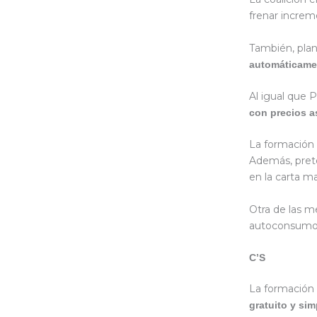
frenar increm
También, plan
automáticamen
Al igual que 
con precios a
La formació
Además, preten
en la carta m
Otra de las m
autoconsumo 
C’S
La formación
gratuito y sim