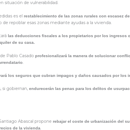
n situación de vulnerabilidad.
edidas es el
restablecimiento de las zonas rurales con escasez d
vo de repoblar esas zonas mediante ayudas a la vivienda.
ará
las deducciones fiscales a los propietarios por los ingresos
lquiler de su casa.
 de Pablo Casado
profesionalizará la manera de solucionar confli
.
arrendatario
ará los seguros que cubran impagos y daños causados por los i
, si gobiernan,
endurecerán las penas para los delitos de usurpac
 Santiago Abascal propone
rebajar el coste de urbanización del s
.
recios de la vivienda