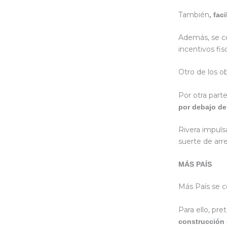
También
, fac
Además, se c
incentivos fis
Otro de los ob
Por otra part
por debajo de
Rivera impuls
suerte de ar
MÁS PAÍS
Más País se
Para ello, pre
construcción d