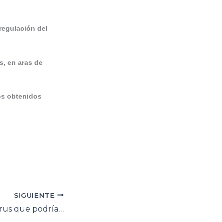
regulación del
s, en aras de
os obtenidos
SIGUIENTE
Descubren un virus que podría matar todos los tipos de cáncer