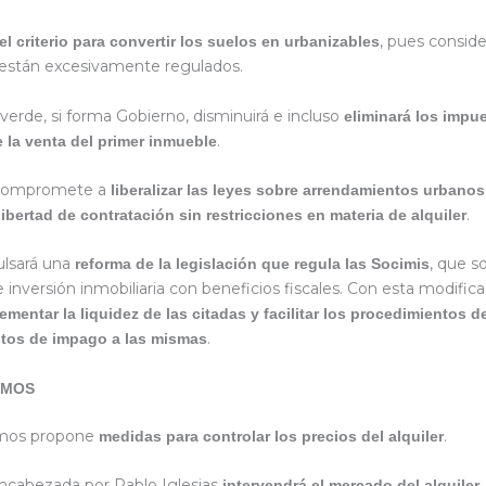
, pues consid
l criterio para convertir los suelos en urbanizables
están excesivamente regulados.
verde, si forma Gobierno, disminuirá e incluso
eliminará los impu
.
e la venta del primer inmueble
 compromete a
liberalizar las leyes sobre arrendamientos urbanos
.
libertad de contratación sin restricciones en materia de alquiler
lsará una
, que s
reforma de la legislación que regula las Socimis
inversión inmobiliaria con beneficios fiscales. Con esta modifica
rementar la liquidez de las citadas y facilitar los procedimientos 
.
tos de impago a las mismas
EMOS
mos propone
.
medidas para controlar los precios del alquiler
encabezada por Pablo Iglesias
intervendrá el mercado del alquiler