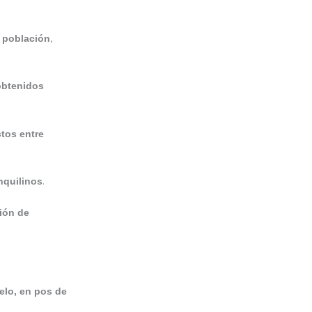
,
e población
 obtenidos
ctos entre
.
nquilinos
ión de
uelo, en pos de