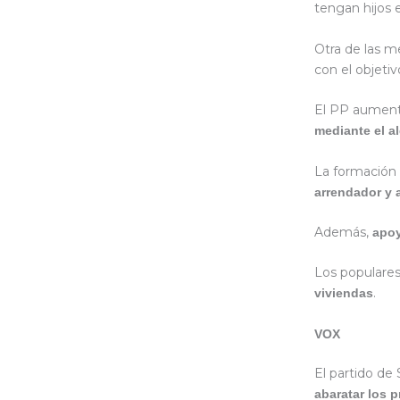
tengan hijos e
Otra de las m
con el objeti
El PP aument
mediante el a
La formación
arrendador y 
Además,
apoy
Los populares
.
viviendas
VOX
El partido de
abaratar los p