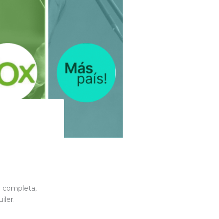
a completa,
iler.