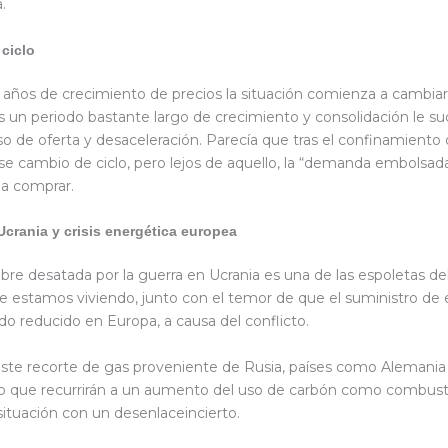
.
 ciclo
te años de crecimiento de precios la situación comienza a cambiar
ras un periodo bastante largo de crecimiento y consolidación le s
o de oferta y desaceleración. Parecía que tras el confinamiento
e cambio de ciclo, pero lejos de aquello, la “demanda embolsada
 a comprar.
Ucrania y crisis energética europea
bre desatada por la guerra en Ucrania es una de las espoletas d
ue estamos viviendo, junto con el temor de que el suministro de 
do reducido en Europa, a causa del conflicto.
este recorte de gas proveniente de Rusia, países como Alemania
 que recurrirán a un aumento del uso de carbón como combusti
situación con un desenlaceincierto.