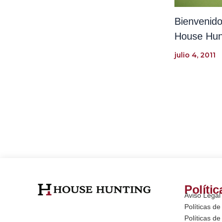
Bienvenido
House Hun
julio 4, 2011
Polític
Aviso Legal
Políticas de
Políticas d