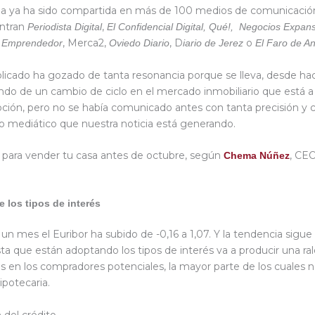
ia ya ha sido compartida en más de 100 medios de comunicación
ntran
,
Periodista Digital
El Confidencial Digital, Qué!, Negocios Expan
, Merca2,
, D
o
 Emprendedor
Oviedo Diario
iario de Jerez
El Faro de An
ublicado ha gozado de tanta resonancia porque se lleva, desde h
ndo de un cambio de ciclo en el mercado inmobiliario que está 
pción, pero no se había comunicado antes con tanta precisión y 
ido mediático que nuestra noticia está generando.
 para vender tu casa antes de octubre, según
, CE
Chema Núñez
 los tipos de interés
n mes el Euribor ha subido de -0,16 a 1,07. Y la tendencia sigue s
sta que están adoptando los tipos de interés va a producir una ra
sis en los compradores potenciales, la mayor parte de los cuales 
ipotecaria.
n del crédito