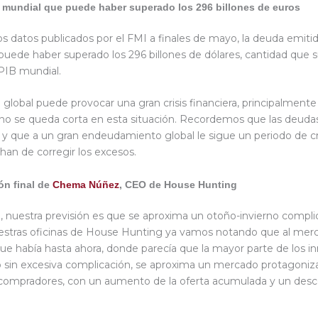
 mundial que puede haber superado los 296 billones de euros
os datos publicados por el FMI a finales de mayo, la deuda emitid
 puede haber superado los 296 billones de dólares, cantidad que
PIB mundial.
 global puede provocar una gran crisis financiera, principalmente
no se queda corta en esta situación. Recordemos que las deud
”, y que a un gran endeudamiento global le sigue un periodo de cr
n de corregir los excesos.
n final de
Chema Núñez
, CEO de House Hunting
, nuestra previsión es que se aproxima un otoño-invierno compl
uestras oficinas de House Hunting ya vamos notando que al mer
e había hasta ahora, donde parecía que la mayor parte de los i
 sin excesiva complicación, se aproxima un mercado protagoni
compradores, con un aumento de la oferta acumulada y un des