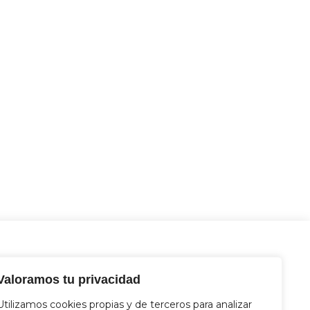
Contacto
ncias
OF. CHAMEBERÍ
: Vallehermoso, 40. 28015
Valoramos tu privacidad
Madrid
Utilizamos cookies propias y de terceros para analizar
91 758 73 50