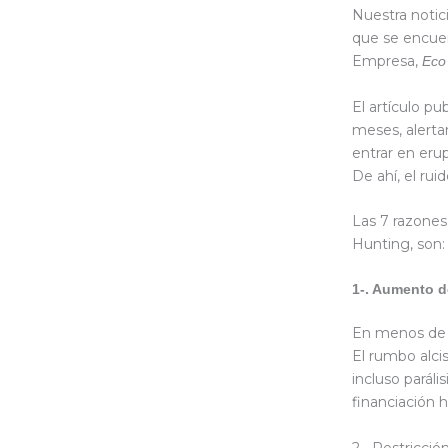
Nuestra notic
que se encue
Empresa,
Eco
El artículo p
meses, alerta
entrar en eru
De ahí, el ru
Las 7 razones
Hunting, son:
1-. Aumento de
En menos de u
El rumbo alci
incluso paráli
financiación h
2-. Restricció