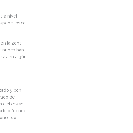
a a nivel
 supone cerca
 en la zona
as nunca han
isis, en algún
icado y con
cado de
nmuebles se
zado o “donde
censo de