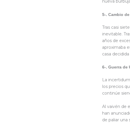
nueva burbuja
5-. Cambio de
Tras casi sie
inevitable. T
años de exces
aproximaba es
casa decidida
6-. Guerra de 
La incertidum
los precios q
continúe sien
Al vaivén de 
han anunciado
de paliar una 