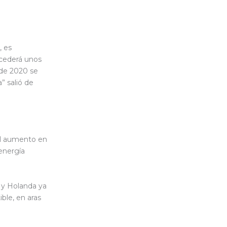
, es
ucederá unos
 de 2020 se
” salió de
el aumento en
energía
 y Holanda ya
ble, en aras