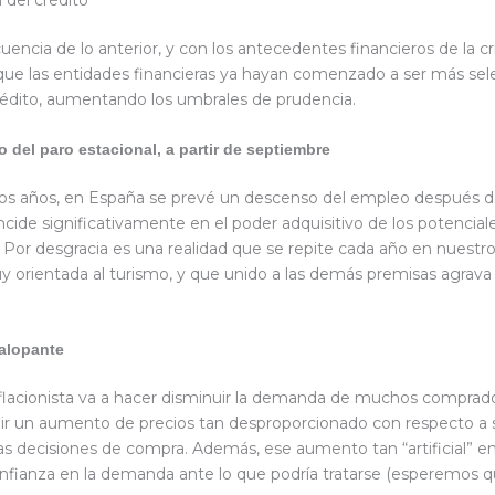
ncia de lo anterior, y con los antecedentes financieros de la cr
 que las entidades financieras ya hayan comenzado a ser más sel
 crédito, aumentando los umbrales de prudencia.
o del paro estacional, a partir de septiembre
os años, en España se prevé un descenso del empleo después de
ncide significativamente en el poder adquisitivo de los potencial
Por desgracia es una realidad que se repite cada año en nuestro
orientada al turismo, y que unido a las demás premisas agrava
galopante
flacionista va a hacer disminuir la demanda de muchos comprad
r un aumento de precios tan desproporcionado con respecto a s
las decisiones de compra. Además, ese aumento tan “artificial” en
fianza en la demanda ante lo que podría tratarse (esperemos q