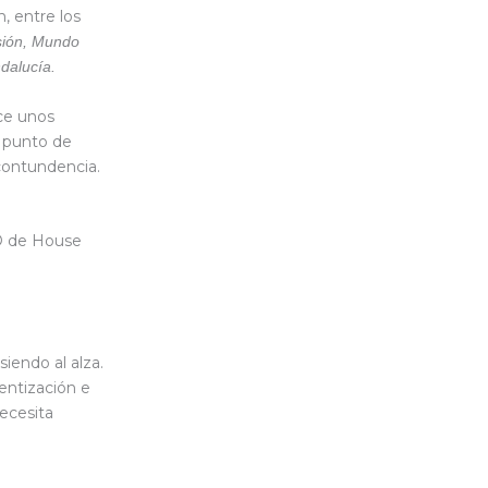
, entre los
sión, Mundo
dalucía.
ace unos
a punto de
contundencia.
O de House
iendo al alza.
lentización e
necesita