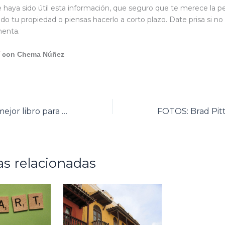
 haya sido útil esta información, que seguro que te merece la p
do tu propiedad o piensas hacerlo a corto plazo. Date prisa si no
rmenta.
con Chema Núñez
El Principito, el mejor libro para leer en verano / Antoine de Saint-Exupéry
s relacionadas