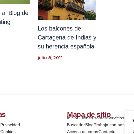
 al Blog de
ting
Los balcones de
Cartagena de Indias y
su herencia española
julio 8, 2011
as
Mapa de sitio
Inicio
Quiénes somos
Servicios
Here
 Privacidad
Buscador
Blog
Trabaja con nosotros
e Cookies
Acceso usuarios
Contacto