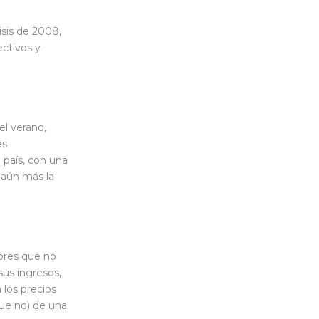
isis de 2008,
ectivos y
l verano,
es
 país, con una
 aún más la
ores que no
us ingresos,
 los precios
ue no) de una