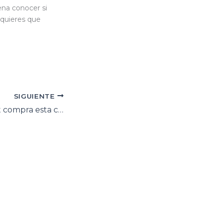
ena conocer si
 quieres que
SIGUIENTE
FOTOS: Brad Pitt compra esta casa por 40 millones de dólares