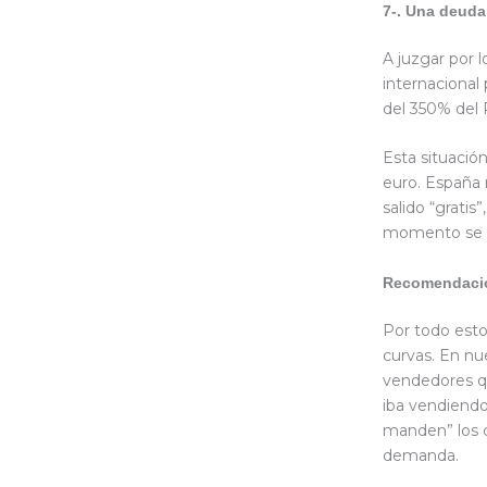
7-. Una deuda
A juzgar por l
internacional
del 350% del 
Esta situación
euro. España 
salido “gratis
momento se ha
Recomendació
Por todo esto
curvas. En n
vendedores qu
iba vendiendo
manden” los 
demanda.