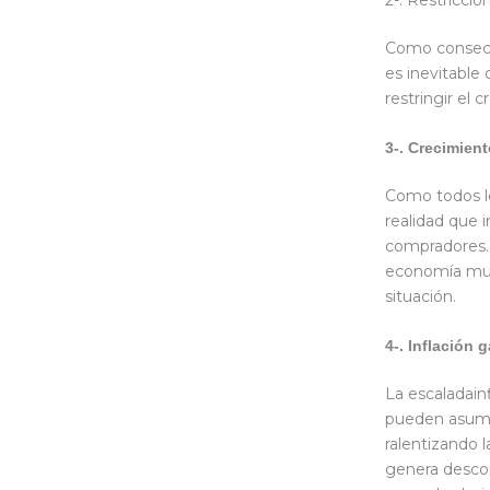
Como consecue
es inevitable
restringir el
3-. Crecimient
Como todos l
realidad que i
compradores. 
economía muy 
situación.
4-. Inflación 
La escaladain
pueden asumi
ralentizando 
genera descon