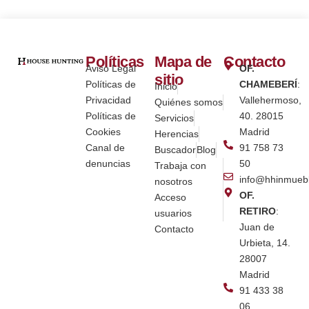
Políticas
Mapa de
Contacto
Aviso Legal
OF.
sitio
Políticas de
CHAMEBERÍ
:
Inicio
Privacidad
Vallehermoso,
Quiénes somos
Políticas de
40. 28015
Servicios
Cookies
Madrid
Herencias
Canal de
91 758 73
Buscador
Blog
denuncias
50
Trabaja con
info@hhinmueb
nosotros
OF.
Acceso
RETIRO
:
usuarios
Juan de
Contacto
Urbieta, 14.
28007
Madrid
91 433 38
06