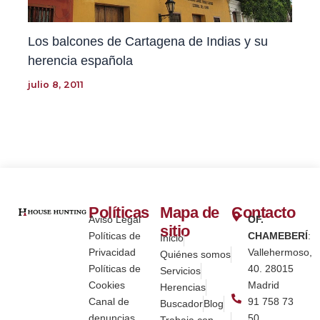
Los balcones de Cartagena de Indias y su
herencia española
julio 8, 2011
Políticas
Mapa de
Contacto
Aviso Legal
OF.
sitio
Políticas de
CHAMEBERÍ
:
Inicio
Privacidad
Vallehermoso,
Quiénes somos
Políticas de
40. 28015
Servicios
Cookies
Madrid
Herencias
Canal de
91 758 73
Buscador
Blog
denuncias
50