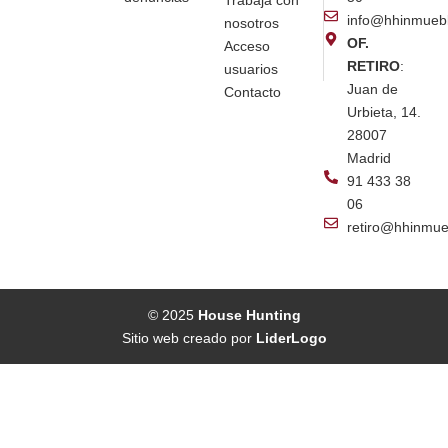
Trabaja con
info@hhinmueb
nosotros
OF.
Acceso
RETIRO
:
usuarios
Juan de
Contacto
Urbieta, 14.
28007
Madrid
91 433 38
06
retiro@hhinmue
© 2025
House Hunting
Sitio web creado por
LiderLogo