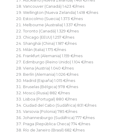
Auckland (Nueva Zelanda) 1.461 €/mes
Vancouver (Canadá) 1.423 €/mes
Wellington (Nueva Zelanda) 1.418 €/mes
Estocolmo (Suecia) 1.373 €/mes
Melbourne (Australia) 1.337 €/mes
Toronto (Canadá) 1.329 €/mes
Chicago (EEUU) 1.257 €/mes
Shanghái (China) 1.187 €/mes
Milán (Italia) 1.175 €/mes
Frankfurt (Alemania) 1.159 €/mes
Edimburgo (Reino Unido) 1.104 €/mes
Viena (Austria) 1.040 €/mes
Berlín (Alemania) 1.026 €/mes
Madrid (España) 1.015 €/mes
Bruselas (Bélgica) 978 €/mes
Moscú (Rusia) 882 €/mes
Lisboa (Portugal) 880 €/mes
Ciudad del Cabo (Sudáfrica) 831 €/mes
Varsovia (Polonia) 785 €/mes
Johannesburgo (Sudáfrica) 777 €/mes
Praga (República Checa) 774 €/mes
Río de Janeiro (Brasil) 682 €/mes