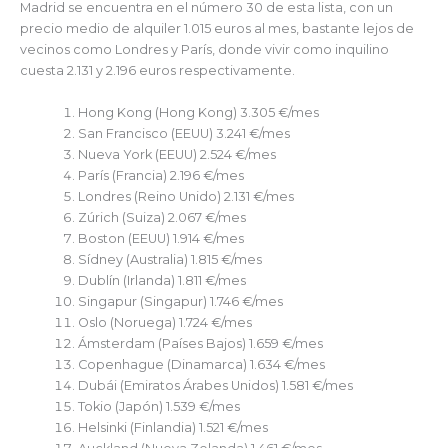
Madrid se encuentra en el número 30 de esta lista, con un
precio medio de alquiler 1.015 euros al mes, bastante lejos de
vecinos como Londres y París, donde vivir como inquilino
cuesta 2.131 y 2.196 euros respectivamente.
Hong Kong (Hong Kong) 3.305 €/mes
San Francisco (EEUU) 3.241 €/mes
Nueva York (EEUU) 2.524 €/mes
París (Francia) 2.196 €/mes
Londres (Reino Unido) 2.131 €/mes
Zúrich (Suiza) 2.067 €/mes
Boston (EEUU) 1.914 €/mes
Sídney (Australia) 1.815 €/mes
Dublín (Irlanda) 1.811 €/mes
Singapur (Singapur) 1.746 €/mes
Oslo (Noruega) 1.724 €/mes
Ámsterdam (Países Bajos) 1.659 €/mes
Copenhague (Dinamarca) 1.634 €/mes
Dubái (Emiratos Árabes Unidos) 1.581 €/mes
Tokio (Japón) 1.539 €/mes
Helsinki (Finlandia) 1.521 €/mes