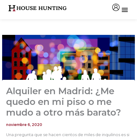
Ir
al
contenido
Alquiler en Madrid: ¿Me
quedo en mi piso o me
mudo a otro más barato?
noviembre 6, 2020
Una pregunta que se hacen cientos de miles de inquilinos es si