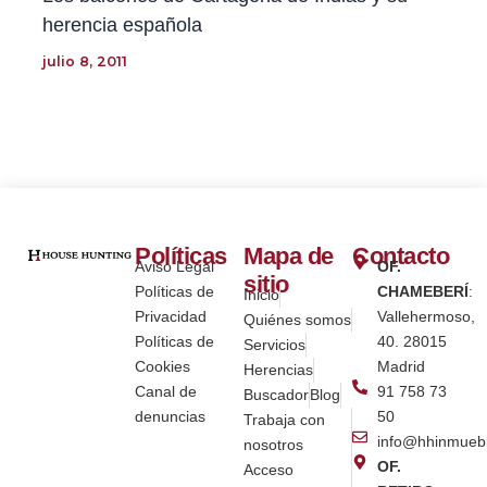
herencia española
julio 8, 2011
Políticas
Mapa de
Contacto
Aviso Legal
OF.
sitio
Políticas de
CHAMEBERÍ
:
Inicio
Privacidad
Vallehermoso,
Quiénes somos
Políticas de
40. 28015
Servicios
Cookies
Madrid
Herencias
Canal de
91 758 73
Buscador
Blog
denuncias
50
Trabaja con
info@hhinmueb
nosotros
OF.
Acceso